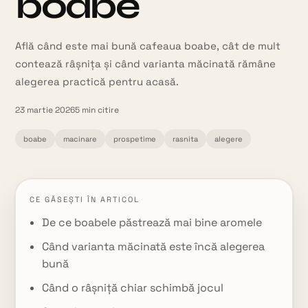
boabe
Află când este mai bună cafeaua boabe, cât de mult
contează râșnița și când varianta măcinată rămâne
alegerea practică pentru acasă.
23 martie 2026
5
min citire
boabe
macinare
prospetime
rasnita
alegere
CE GĂSEȘTI ÎN ARTICOL
De ce boabele păstrează mai bine aromele
Când varianta măcinată este încă alegerea
bună
Când o râșniță chiar schimbă jocul