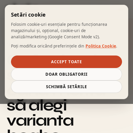
COȘ
Setări cookie
Folosim cookie-uri esențiale pentru funcționarea
← ÎNAPOI LA BLOG
magazinului și, opțional, cookie-uri de
analiză/marketing (Google Consent Mode v2).
FUNDAMENTE
Poți modifica oricând preferințele din
Politica Cookie
.
Cafea boabe
ACCEPT TOATE
sau măcinată:
DOAR OBLIGATORII
când merită
SCHIMBĂ SETĂRILE
să alegi
varianta