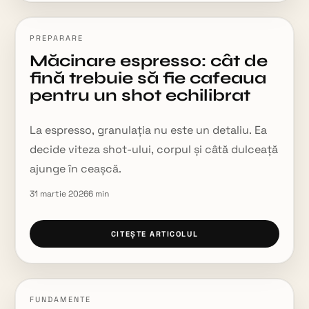
PREPARARE
Măcinare espresso: cât de
fină trebuie să fie cafeaua
pentru un shot echilibrat
La espresso, granulația nu este un detaliu. Ea
decide viteza shot-ului, corpul și câtă dulceață
ajunge în ceașcă.
31 martie 2026
6
min
CITEȘTE ARTICOLUL
FUNDAMENTE