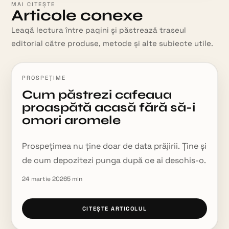
MAI CITEȘTE
Articole conexe
Leagă lectura între pagini și păstrează traseul
editorial către produse, metode și alte subiecte utile.
PROSPEȚIME
Cum păstrezi cafeaua
proaspătă acasă fără să-i
omori aromele
Prospețimea nu ține doar de data prăjirii. Ține și
de cum depozitezi punga după ce ai deschis-o.
24 martie 2026
5
min
CITEȘTE ARTICOLUL