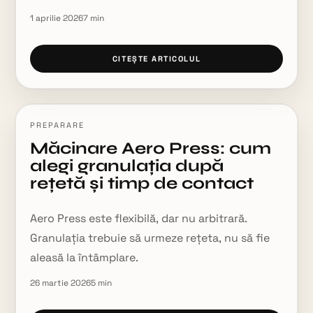
1 aprilie 2026
7
min
CITEȘTE ARTICOLUL
PREPARARE
Măcinare Aero Press: cum
alegi granulația după
rețetă și timp de contact
Aero Press este flexibilă, dar nu arbitrară.
Granulația trebuie să urmeze rețeta, nu să fie
aleasă la întâmplare.
26 martie 2026
5
min