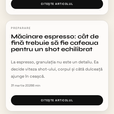
CITEȘTE ARTICOLUL
PREPARARE
Măcinare espresso: cât de
fină trebuie să fie cafeaua
pentru un shot echilibrat
La espresso, granulația nu este un detaliu. Ea
decide viteza shot-ului, corpul și câtă dulceață
ajunge în ceașcă.
31 martie 2026
6
min
CITEȘTE ARTICOLUL