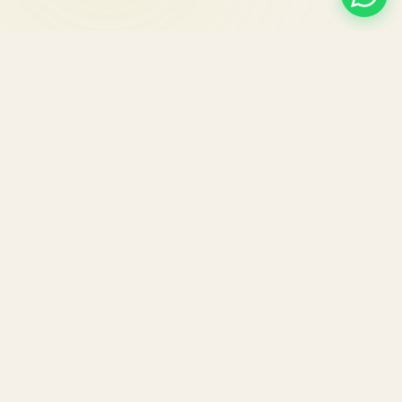
Cafea de specialitate micro-prăjită în
București
Blog
Politica de Confidențialitate
Termeni și Condiții
Politica de Retur
Politica Cookie
© 2026 Aluste Coffee. Dezvoltat cu mandrie de
- Toate drepturile rezervate.