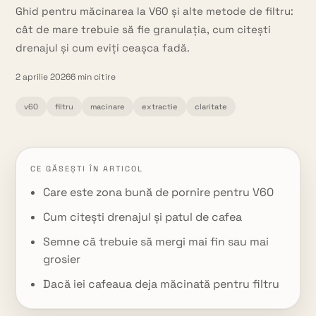
Ghid pentru măcinarea la V60 și alte metode de filtru:
cât de mare trebuie să fie granulația, cum citești
drenajul și cum eviți ceașca fadă.
2 aprilie 2026
6
min citire
v60
filtru
macinare
extractie
claritate
CE GĂSEȘTI ÎN ARTICOL
Care este zona bună de pornire pentru V60
Cum citești drenajul și patul de cafea
Semne că trebuie să mergi mai fin sau mai
grosier
Dacă iei cafeaua deja măcinată pentru filtru