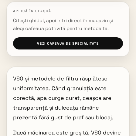
APLICĂ ÎN CEAȘCĂ
Citești ghidul, apoi intri direct în magazin și
alegi cafeaua potrivită pentru metoda ta.
VEZI CAFEAUA DE SPECIALITATE
V60 și metodele de filtru răsplătesc
uniformitatea. Când granulația este
corectă, apa curge curat, ceașca are
transparență și dulceața rămâne
prezentă fără gust de praf sau blocaj.
Dacă măcinarea este greșită, V60 devine