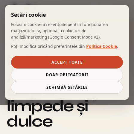
COȘ
Setări cookie
Folosim cookie-uri esențiale pentru funcționarea
← ÎNAPOI LA BLOG
magazinului și, opțional, cookie-uri de
analiză/marketing (Google Consent Mode v2).
PREPARARE
Poți modifica oricând preferințele din
Politica Cookie
.
Măcinare V60
ACCEPT TOATE
/ filtru: cum
DOAR OBLIGATORII
obții o ceașcă
SCHIMBĂ SETĂRILE
limpede și
dulce