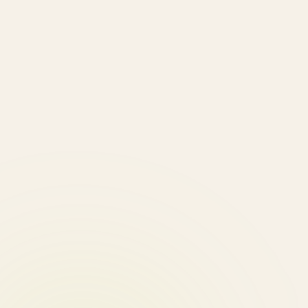
Cafea excelentă cu aciditate medie, aromă intens
arabica. Eu o prepar la un espressor De Longhi La 
în valoare calitățile. Recomand!
Dan B.
·
21 aprilie 2026