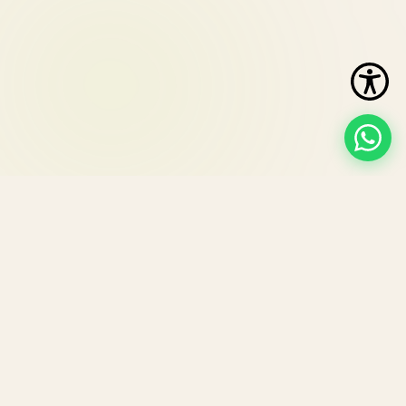
Cafea de specialitate micro-prăjită în
București
Blog
Politica de Confidențialitate