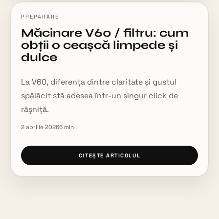
PREPARARE
Măcinare V60 / filtru: cum
obții o ceașcă limpede și
dulce
La V60, diferența dintre claritate și gustul
spălăcit stă adesea într-un singur click de
râșniță.
2 aprilie 2026
6
min
CITEȘTE ARTICOLUL