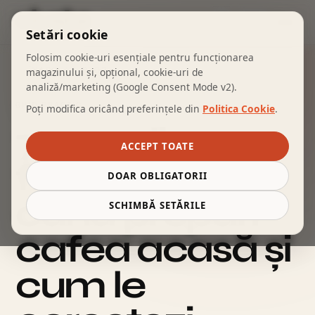
COȘ
Setări cookie
Folosim cookie-uri esențiale pentru funcționarea
← ÎNAPOI LA BLOG
magazinului și, opțional, cookie-uri de
analiză/marketing (Google Consent Mode v2).
GHID PRACTIC
Poți modifica oricând preferințele din
Politica Cookie
.
7 greșeli
ACCEPT TOATE
frecvente
DOAR OBLIGATORII
când prepari
SCHIMBĂ SETĂRILE
cafea acasă și
cum le