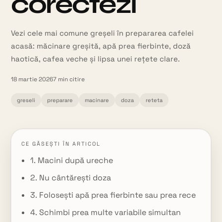
corectezi
Vezi cele mai comune greșeli în prepararea cafelei
acasă: măcinare greșită, apă prea fierbinte, doză
haotică, cafea veche și lipsa unei rețete clare.
18 martie 2026
7
min citire
greseli
preparare
macinare
doza
reteta
CE GĂSEȘTI ÎN ARTICOL
1. Macini după ureche
2. Nu cântărești doza
3. Folosești apă prea fierbinte sau prea rece
4. Schimbi prea multe variabile simultan