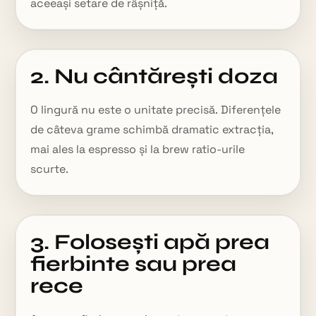
aceeași setare de râșniță.
2. Nu cântărești doza
O lingură nu este o unitate precisă. Diferențele
de câteva grame schimbă dramatic extracția,
mai ales la espresso și la brew ratio-urile
scurte.
3. Folosești apă prea
fierbinte sau prea
rece