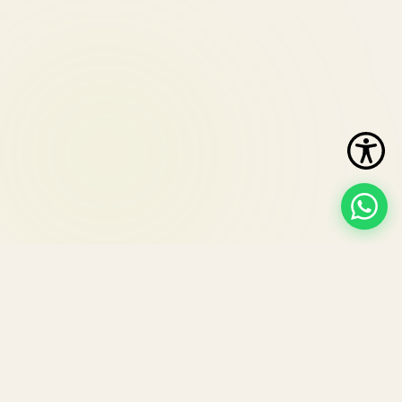
Cafea de specialitate micro-prăjită în
București