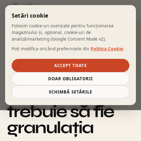
COȘ
Setări cookie
Folosim cookie-uri esențiale pentru funcționarea
← ÎNAPOI LA BLOG
magazinului și, opțional, cookie-uri de
analiză/marketing (Google Consent Mode v2).
PREPARARE
Poți modifica oricând preferințele din
Politica Cookie
.
Măcinare
ACCEPT TOATE
French Press:
DOAR OBLIGATORII
cât de mare
SCHIMBĂ SETĂRILE
trebuie să fie
granulația