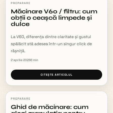
PREPARARE
Măcinare V60 / filtru: cum
obții o ceașcă limpede și
dulce
La V60, diferența dintre claritate și gustul
spălăcit stă adesea într-un singur click de
râșniță.
2 aprilie 2026
6
min
CITEȘTE ARTICOLUL
PREPARARE
Ghid de măcinare: cum