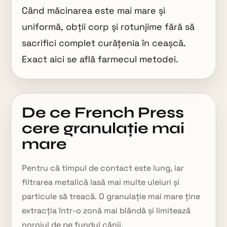
Când măcinarea este mai mare și
uniformă, obții corp și rotunjime fără să
sacrifici complet curățenia în ceașcă.
Exact aici se află farmecul metodei.
De ce French Press
cere granulație mai
mare
Pentru că timpul de contact este lung, iar
filtrarea metalică lasă mai multe uleiuri și
particule să treacă. O granulație mai mare ține
extracția într-o zonă mai blândă și limitează
noroiul de pe fundul cănii.