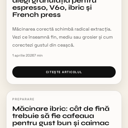
alegi granulația pentru
espresso, V60, ibric și
French press
Măcinarea corectă schimbă radical extracția.
Vezi ce înseamnă fin, mediu sau grosier și cum
corectezi gustul din ceașcă.
1 aprilie 2026
7
min
CITEȘTE ARTICOLUL
PREPARARE
Măcinare ibric: cât de fină
trebuie să fie cafeaua
pentru gust bun și caimac