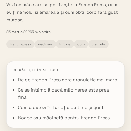
Vezi ce măcinare se potrivește la French Press, cum
eviți nămolul și amăreala și cum obții corp fără gust
murdar.
25 martie 2026
5
min citire
french-press
macinare
infuzie
corp
claritate
CE GĂSEȘTI ÎN ARTICOL
De ce French Press cere granulație mai mare
Ce se întâmplă dacă măcinarea este prea
fină
Cum ajustezi în funcție de timp și gust
Boabe sau măcinată pentru French Press